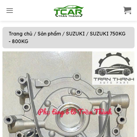
S
k
i
p
Trang chủ
/
Sản phẩm
/
SUZUKI
/
SUZUKI 750KG
t
- 800KG
o
c
o
n
t
e
n
t