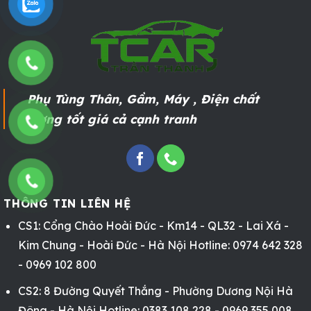
Phụ Tùng Thân, Gầm, Máy , Điện chất
lượng tốt giá cả cạnh tranh
THÔNG TIN LIÊN HỆ
CS1: Cổng Chào Hoài Đức - Km14 - QL32 - Lai Xá -
Kim Chung - Hoài Đức - Hà Nội Hotline: 0974 642 328
- 0969 102 800
CS2: 8 Đường Quyết Thắng - Phường Dương Nội Hà
Đông - Hà Nội Hotline: 0383 108 228 - 0969 355 008