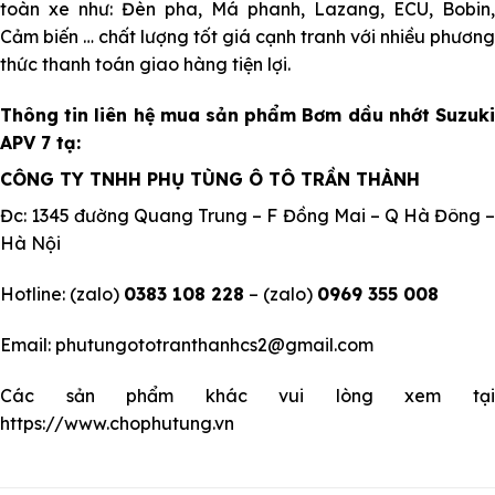
toàn xe như:
Đèn pha
, Má phanh, Lazang, ECU, Bobin,
Cảm biến … chất lượng tốt giá cạnh tranh với nhiều phương
thức thanh toán giao hàng tiện lợi.
Thông tin liên hệ mua sản phẩm Bơm dầu nhớt Suzuki
APV 7 tạ:
CÔNG TY TNHH PHỤ TÙNG Ô TÔ TRẦN THÀNH
Đc: 1345 đường Quang Trung – F Đồng Mai – Q Hà Đông –
Hà Nội
Hotline: (zalo)
0383 108 228
– (zalo)
0969 355 008
Email: phutungototranthanhcs2@gmail.com
Các sản phẩm khác vui lòng xem tại
https://www.chophutung.vn