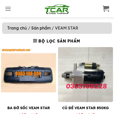
S
k
i
p
Trang chủ
/
Sản phẩm
/
VEAM STAR
t
o
c
BỘ LỌC SẢN PHẨM
o
n
t
e
n
t
BA ĐỜ SỐC VEAM STAR
CỦ ĐỀ VEAM STAR 850KG