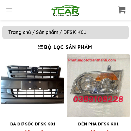
S
k
i
p
Trang chủ
/
Sản phẩm
/
DFSK K01
t
o
c
BỘ LỌC SẢN PHẨM
o
n
t
e
n
t
BA ĐỜ SỐC DFSK K01
ĐÈN PHA DFSK K01