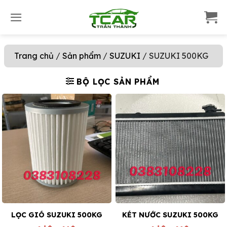
S
k
i
p
Trang chủ
/
Sản phẩm
/
SUZUKI
/
SUZUKI 500KG
t
o
c
BỘ LỌC SẢN PHẨM
o
n
t
e
n
t
LỌC GIÓ SUZUKI 500KG
KÉT NƯỚC SUZUKI 500KG