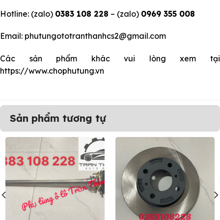
Hotline: (zalo)
0383 108 228
– (zalo)
0969 355 008
Email: phutungototranthanhcs2@gmail.com
Các sản phẩm khác vui lòng xem tại
https://www.chophutung.vn
Sản phẩm tương tự