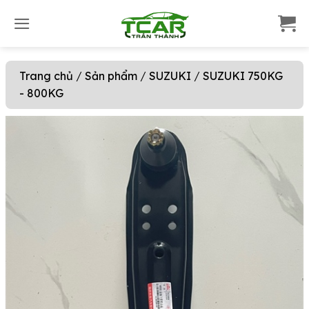
S
k
i
p
Trang chủ
/
Sản phẩm
/
SUZUKI
/
SUZUKI 750KG
t
- 800KG
o
c
o
n
t
e
n
t