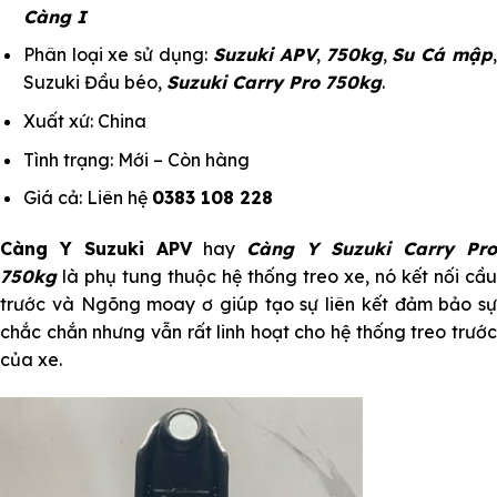
Càng I
Phân loại xe sử dụng:
Suzuki APV
,
750kg
,
Su Cá mập
Suzuki Đầu béo,
Suzuki Carry Pro 750kg
.
Xuất xứ: China
Tình trạng: Mới – Còn hàng
Giá cả: Liên hệ
0383 108 228
Càng Y Suzuki APV
hay
Càng Y Suzuki Carry Pro
750kg
là phụ tung thuộc hệ thống treo xe, nó kết nối cầu
trước và Ngõng moay ơ giúp tạo sự liên kết đảm bảo sự
chắc chắn nhưng vẫn rất linh hoạt cho hệ thống treo trước
của xe.