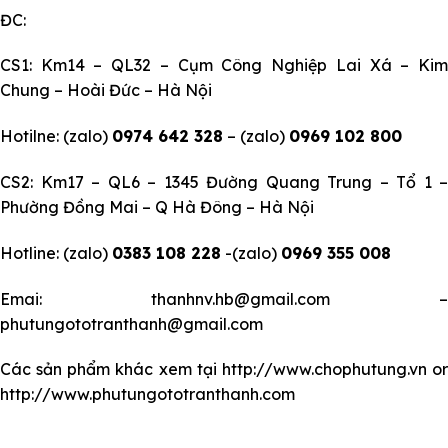
ĐC:
CS1: Km14 – QL32 – Cụm Công Nghiệp Lai Xá – Kim
Chung – Hoài Đức – Hà Nội
Hotilne: (zalo)
0974 642 328
– (zalo)
0969 102 800
CS2: Km17 – QL6 – 1345 Đường Quang Trung – Tổ 1 –
Phường Đồng Mai – Q Hà Đông – Hà Nội
Hotline: (zalo)
0383 108 228
-(zalo)
0969 355 008
Emai: thanhnv.hb@gmail.com –
phutungototranthanh@gmail.com
Các sản phẩm khác xem tại
http://www.chophutung.vn
o
http://www.phutungototranthanh.com