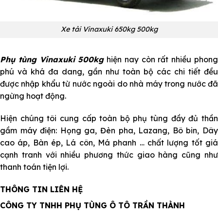
Xe tải Vinaxuki 650kg 500kg
Phụ tùng Vinaxuki 500kg
hiện nay còn rất nhiều phon
phú và khá đa dang, gần như toàn bộ các chi tiết đều
được nhập khẩu từ nước ngoài do nhà máy trong nước đã
ngừng hoạt động.
Hiện chúng tôi cung cấp toàn bộ phụ tùng đầy đủ thần
gầm máy điện:
Họng ga
, Đèn pha, Lazang, Bô bin, Dâ
cao áp, Bàn ép, Lá côn, Má phanh … chất lượng tốt giá
cạnh tranh với nhiều phương thức giao hàng cũng như
thanh toán tiện lợi.
THÔNG TIN LIÊN HỆ
CÔNG TY TNHH PHỤ TÙNG Ô TÔ TRẦN THÀNH