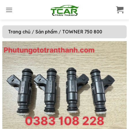
S
k
i
p
Trang chủ
/
Sản phẩm
/
TOWNER 750 800
t
o
c
o
n
t
e
n
t