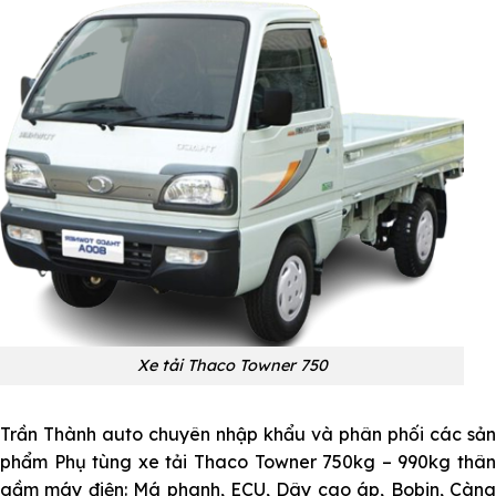
Xe tải Thaco Towner 750
Trần Thành auto chuyên nhập khẩu và phân phối các sản
phẩm
Phụ tùng xe tải Thaco Towner
750kg – 990kg thâ
gầm máy điện: Má phanh, ECU,
Dây cao áp
, Bobin, Càn