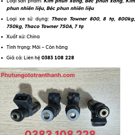
Loại sản phẩm:
Kim phun xăng
,
Béc phun xăng
,
Kim
phun nhiên liệu
,
Béc phun nhiên liệu
Loại xe sử dụng:
Thaco Towner 800
,
8 tạ
,
800kg
750kg
,
Thaco Towner 750A
,
7 tạ
Xuất xứ: China
Tình trạng: Mới – Còn hàng
Giá cả: Liên hệ
0383 108 228