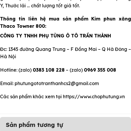
Y, Thước lái … chất lượng tốt giá tốt.
Thông tin liên hệ mua sản phẩm Kim phun xăng
Thaco Towner 800:
CÔNG TY TNHH PHỤ TÙNG Ô TÔ TRẦN THÀNH
Đc: 1345 đường Quang Trung – F Đồng Mai – Q Hà Đông –
Hà Nội
Hotline: (zalo)
0383 108 228
– (zalo)
0969 355 008
Email: phutungototranthanhcs2@gmail.com
Các sản phẩm khác xem tại
https://www.chophutung.vn
Sản phẩm tương tự