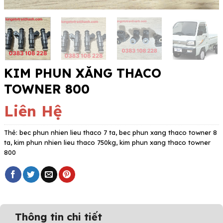
KIM PHUN XĂNG THACO
TOWNER 800
Liên Hệ
Thẻ:
bec phun nhien lieu thaco 7 ta
,
bec phun xang thaco towner 8
ta
,
kim phun nhien lieu thaco 750kg
,
kim phun xang thaco towner
800
Thông tin chi tiết