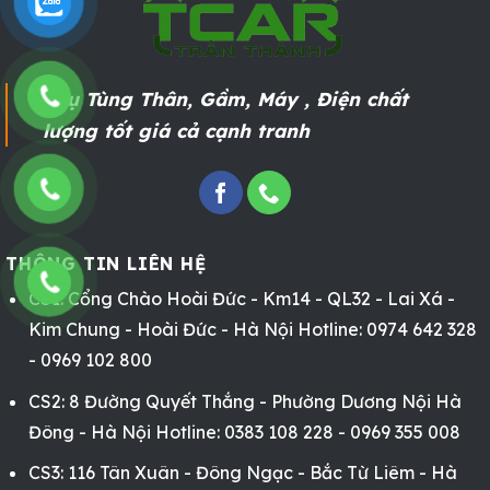
Phụ Tùng Thân, Gầm, Máy , Điện chất
lượng tốt giá cả cạnh tranh
THÔNG TIN LIÊN HỆ
CS1: Cổng Chào Hoài Đức - Km14 - QL32 - Lai Xá -
Kim Chung - Hoài Đức - Hà Nội Hotline: 0974 642 328
- 0969 102 800
CS2: 8 Đường Quyết Thắng - Phường Dương Nội Hà
Đông - Hà Nội Hotline: 0383 108 228 - 0969 355 008
CS3: 116 Tân Xuân - Đông Ngạc - Bắc Từ Liêm - Hà