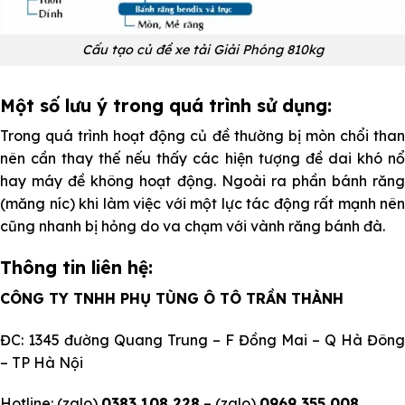
Cấu tạo củ đề xe tải Giải Phóng 810kg
Một số lưu ý trong quá trình sử dụng:
Trong quá trình hoạt động củ đề thường bị mòn chổi than
nên cần thay thế nếu thấy các hiện tượng đề dai khó nổ
hay máy đề không hoạt động. Ngoài ra phần bánh răng
(măng níc) khi làm việc với một lực tác động rất mạnh nên
cũng nhanh bị hỏng do va chạm với vành răng bánh đà.
Thông tin liên hệ:
CÔNG TY TNHH PHỤ TÙNG Ô TÔ TRẦN THÀNH
ĐC: 1345 đường Quang Trung – F Đồng Mai – Q Hà Đông
– TP Hà Nội
Hotline: (zalo)
0383 108 228
– (zalo)
0969 355 008