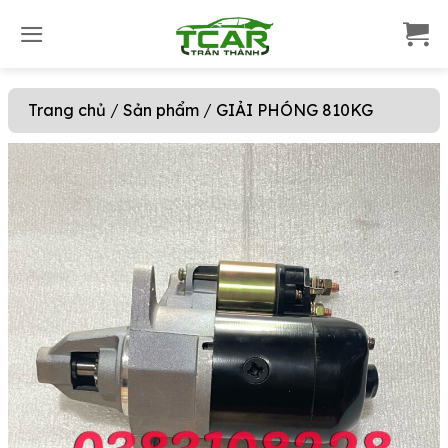
S
k
i
p
Trang chủ
/
Sản phẩm
/
GIẢI PHÓNG 810KG
t
o
c
o
n
t
e
n
t