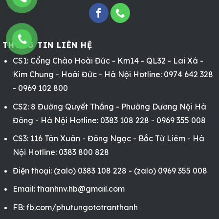
THÔNG TIN LIÊN HỆ
CS1: Cổng Chào Hoài Đức - Km14 - QL32 - Lai Xá -
Kim Chung - Hoài Đức - Hà Nội Hotline: 0974 642 328
- 0969 102 800
CS2: 8 Đường Quyết Thắng - Phường Dương Nội Hà
Đông - Hà Nội Hotline: 0383 108 228 - 0969 355 008
CS3: 116 Tân Xuân - Đông Ngạc - Bắc Từ Liêm - Hà
Nội Hotline: 0383 800 828
Điện thoại: (zalo) 0383 108 228 - (zalo) 0969 355 008
Email: thanhnv.hb@gmail.com
FB:
fb.com/phutungototranthanh