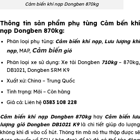
Cảm biến khí nạp Dongben 870kg
Thông tin sản phẩm phụ tùng Cảm bến khí
nạp Dongben 870kg:
Phân loại phụ tùng:
Cảm biến khí nạp
,
Lưu lượng kh
Cảm biến
nạp
, MAP,
gió
Phân loại xe sử dụng: Xe tải Dongben
710kg
– 870kg
DB1021, Dongben SRM K9
Xuất xứ: China – Trung Quốc
Tình trạng: Mới – Còn hàng
Giá cả: Liên hệ
0383 108 228
Cảm biến khí nạp Dongben 870kg
hay
Cảm biến lư
lượng gió Dongben DB1021 K9
là chi tiết giúp đo lượn
không khí đi vào cổ hút. Thông tin mà nó thu thập được sẽ