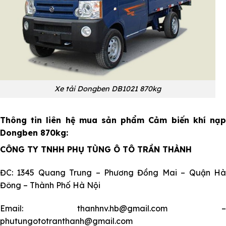
Xe tải Dongben DB1021 870kg
Thông tin liên hệ mua sản phẩm Cảm biến khí nạp
Dongben 870kg:
CÔNG TY TNHH PHỤ TÙNG Ô TÔ TRẦN THÀNH
ĐC: 1345 Quang Trung – Phương Đồng Mai – Quận Hà
Đông – Thành Phố Hà Nội
Email: thanhnv.hb@gmail.com –
phutungototranthanh@gmail.com