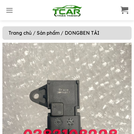
S
k
i
p
Trang chủ
/
Sản phẩm
/
DONGBEN TẢI
t
o
c
o
n
t
e
n
t