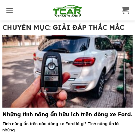
S
k
i
p
CHUYÊN MỤC:
GIẢI ĐÁP THẮC MẮC
t
o
c
o
n
t
e
n
t
Những tính năng ẩn hữu ích trên dòng xe Ford.
Tính năng ẩn trên các dòng xe Ford là gì? Tính năng ẩn là
những...