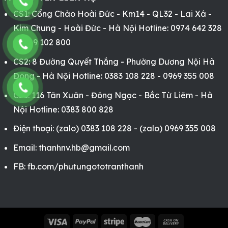
CS1: Cổng Chào Hoài Đức - Km14 - QL32 - Lai Xá -
Kim Chung - Hoài Đức - Hà Nội Hotline: 0974 642 328
- 0969 102 800
CS2: 8 Đường Quyết Thắng - Phường Dương Nội Hà
Đông - Hà Nội Hotline: 0383 108 228 - 0969 355 008
CS3: 116 Tân Xuân - Đông Ngạc - Bắc Từ Liêm - Hà
Nội Hotline: 0383 800 828
Điện thoại: (zalo) 0383 108 228 - (zalo) 0969 355 008
Email: thanhnv.hb@gmail.com
FB:
fb.com/phutungototranthanh